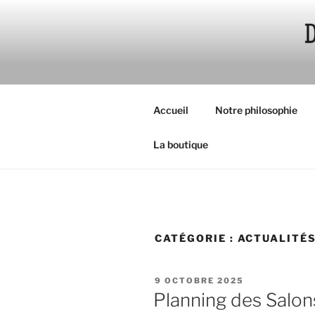
Aller
au
contenu
principal
Accueil
Notre philosophie
La boutique
CATÉGORIE :
ACTUALITÉ
PUBLIÉ
9 OCTOBRE 2025
LE
Planning des Salon