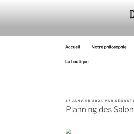
Aller
au
contenu
principal
Accueil
Notre philosophie
La boutique
PUBLIÉ
17 JANVIER 2024
PAR
SÉBAST
LE
Planning des Salo