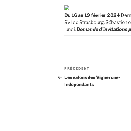
Du 16 au 19 février 2024
Derni
SVI de Strasbourg. Sébastien et
lundi.
Demande d’invitations p
Navigation
Article
PRÉCÉDENT
de
précédent
Les salons des Vignerons-
Indépendants
l’article