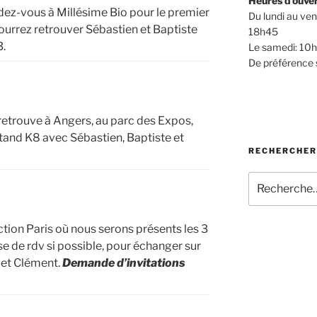
Heures d’ouve
ez-vous à Millésime Bio pour le premier
Du lundi au ve
ourrez retrouver Sébastien et Baptiste
18h45
3.
Le samedi: 10
De préférence 
retrouve à Angers, au parc des Expos,
stand K8 avec Sébastien, Baptiste et
RECHERCHER
Recherche
pour
:
tion Paris où nous serons présents les 3
ise de rdv si possible, pour échanger sur
 et Clément.
Demande d’invitations