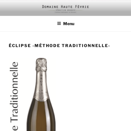
Aller
au
contenu
Menu
principal
ÉCLIPSE -MÉTHODE TRADITIONNELLE-