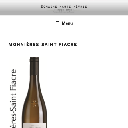
Aller
au
contenu
Menu
principal
MONNIÈRES-SAINT FIACRE