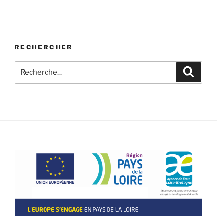
RECHERCHER
Recherche
Recher
pour
: