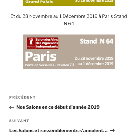
Et du 28 Novembre au 1 Décembre 2019 à Paris Stand
N 64
Navigation
Article
PRÉCÉDENT
de
précédent
Nos Salons en ce début d’année 2019
l’article
Article
SUIVANT
suivant
Les Salons et rassemblements s’annulent…