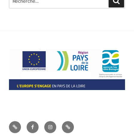
pour
:
La
Facebook
Instagram
Visites
boutique
&