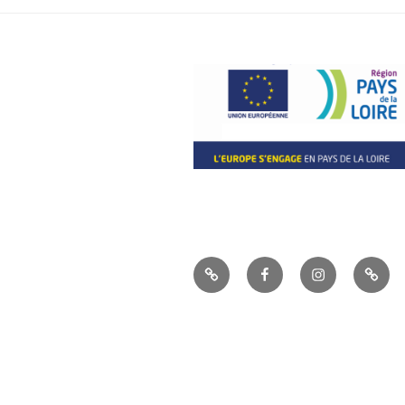
La
Facebook
Instagram
Visite
boutique
&
Dégus