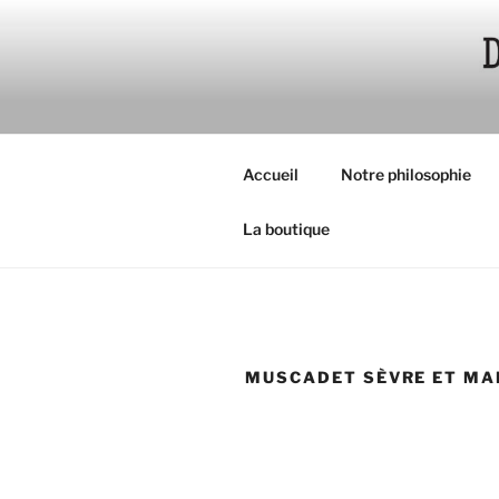
Aller
au
contenu
principal
Accueil
Notre philosophie
La boutique
MUSCADET SÈVRE ET MA